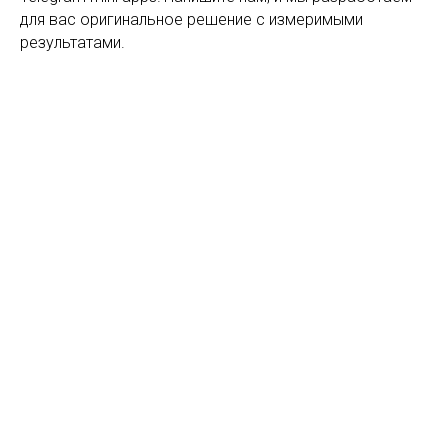
УЗНАЙТЕ
для вас оригинальное решение с измеримыми
результатами.
КАК СОЗДАТЬ СВОЮ ИГРУ?
СКОЛЬКО СТОИТ ПРИЛОЖЕНИЕ?
КАКУЮ ПРИБЫЛЬ ПРИНЕСЕТ ПРОЕКТ?
+7
ОТПРАВИТЬ
Нажимая на кнопку, вы соглашаетесь с политикой конфиденциальности